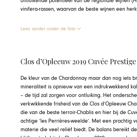
ontluikende potentieel van de regionale wijnen (
vinifera-rassen, waarvan de beste wijnen een herk
Lees verder onder de foto
Clos d’Opleeuw 2019 Cuvée Prestige
De kleur van de Chardonnay maar dan nog iets bril
mineraliteit is opnieuw van een indrukwekkend k
– de tijd zal zorgen voor ontluiking. Het ondersc
verkwikkende frisheid van de Clos d’Opleeuw Ch
die van de beste terroir-Chablis en hier bij de Cu
achtige ‘les Perrières-weelde’. Met een prachtig v
materie die veel reliëf biedt. De balans bereikt 