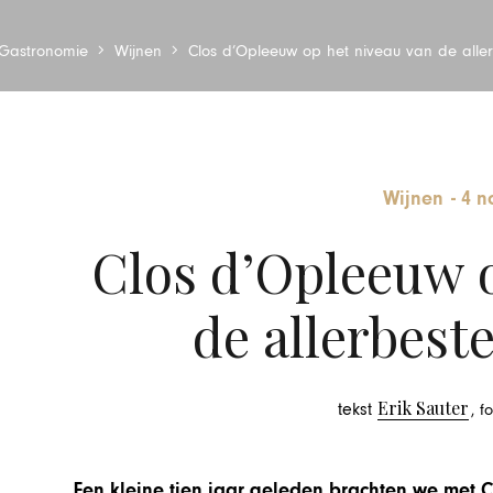
Gastronomie
Wijnen
Clos d’Opleeuw op het niveau van de alle
Wijnen
-
4 n
Clos d’Opleeuw o
de allerbest
Erik Sauter
tekst
, f
Een kleine tien jaar geleden brachten we met 