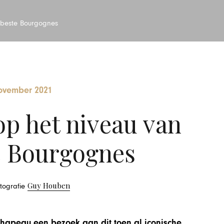
rbeste Bourgognes
ovember 2021
p het niveau van
e Bourgognes
Guy Houben
otografie
Chapeau een bezoek aan dit toen al iconische