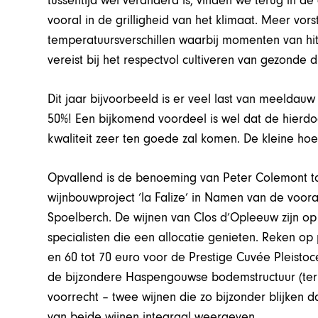
tussentijd wel veranderd is, vinden we terug in de
vooral in de grilligheid van het klimaat. Meer vor
temperatuursverschillen waarbij momenten van hitt
vereist bij het respectvol cultiveren van gezonde 
Dit jaar bijvoorbeeld is er veel last van meeldauw
50%! Een bijkomend voordeel is wel dat de hierdo
kwaliteit zeer ten goede zal komen. De kleine h
Opvallend is de benoeming van Peter Colemont to
wijnbouwproject ‘la Falize’ in Namen van de voo
Spoelberch. De wijnen van Clos d’Opleeuw zijn op 
specialisten die een allocatie genieten. Reken op
en 60 tot 70 euro voor de Prestige Cuvée Pleistoce
de bijzondere Haspengouwse bodemstructuur (terro
voorrecht – twee wijnen die zo bijzonder blijken d
van beide wijnen integraal weergeven.