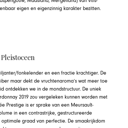
Haspengouw, Maasland, Mergelland) van vitis-
enbaar eigen en eigenzinnig karakter bezitten.
 Pleistoceen
janter/fonkelender en een fractie krachtiger. De
aliber maar dekt de vruchtenaroma’s wat meer toe
heid ontdekken we in de mondstructuur. De uniek
ardonnay 2019 zou vergeleken kunnen worden met
vée Prestige is er sprake van een Meursault-
olume in een contrastrijke, gestructureerde
de optimale graad van perfectie. De smaakrijkdom