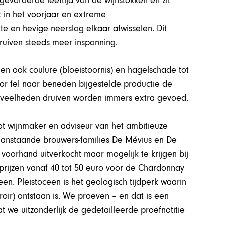
 gevorderde leeftijd van de wijnstokken en zit
st in het voorjaar en extreme
e en hevige neerslag elkaar afwisselen. Dit
druiven steeds meer inspanning.
 en ook coulure (bloeistoornis) en hagelschade tot
or fel naar beneden bijgestelde productie de
oeveelheden druiven worden immers extra gevoed.
t wijnmaker en adviseur van het ambitieuze
raanstaande brouwers-families De Mévius en De
voorhand uitverkocht maar mogelijk te krijgen bij
 prijzen vanaf 40 tot 50 euro voor de Chardonnay
en. Pleistoceen is het geologisch tijdperk waarin
ir) ontstaan is. We proeven – en dat is een
at we uitzonderlijk de gedetailleerde proefnotitie