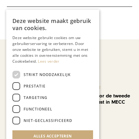
Meer artikelen over:
Deze website maakt gebruik
van cookies.
Gastronomie
,
Wijnen
Deze website gebruikt cookies om uw
gebruikerservaring te verbeteren. Door
onze website te gebruiken, stemt u in met
alle cookies in overeenstemming met ons
Cookiebeleid.
Lees verder
Recent nieuws
STRIKT NOODZAKELIJK
PRESTATIE
KUNST & CULTUUR
EuropArtFair voor de tweede
TARGETING
keer op rij te gast in MECC
Maastricht
FUNCTIONEEL
NIET-GECLASSIFICEERD
ALLES ACCEPTEREN