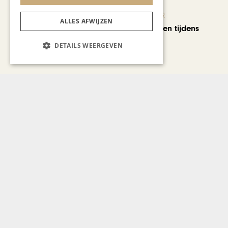
KUNST & CULTUUR
ALLES AFWIJZEN
Wereldse beelden tijdens
Cultura Nova
DETAILS WEERGEVEN
REIZEN
Een week op Madeira,
voorbij de bekende plaatjes
Bekijk alle artikelen
Gerelateerd nieuws