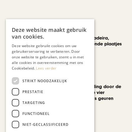
Deze website maakt gebruik
REIZEN
van cookies.
Een week op Madeira,
voorbij de bekende plaatjes
Deze website gebruikt cookies om uw
gebruikerservaring te verbeteren. Door
onze website te gebruiken, stemt u in met
alle cookies in overeenstemming met ons
Cookiebeleid.
Lees verder
MODE & BEAUTY
STRIKT NOODZAKELIJK
Een geurwandeling door de
PRESTATIE
Stokstraat: onze vier
favoriete uniseks geuren
TARGETING
voor de zomer
FUNCTIONEEL
Bekijk alle artikelen
NIET-GECLASSIFICEERD