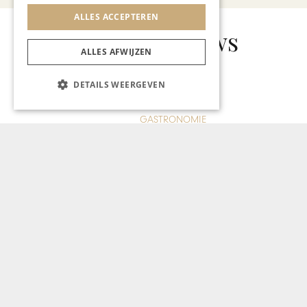
ALLES ACCEPTEREN
Gerelateerd nieuws
ALLES AFWIJZEN
DETAILS WEERGEVEN
GASTRONOMIE
Vooraanstaand culinair
journalist gaat leiding geven
aan La Butte aux Bois