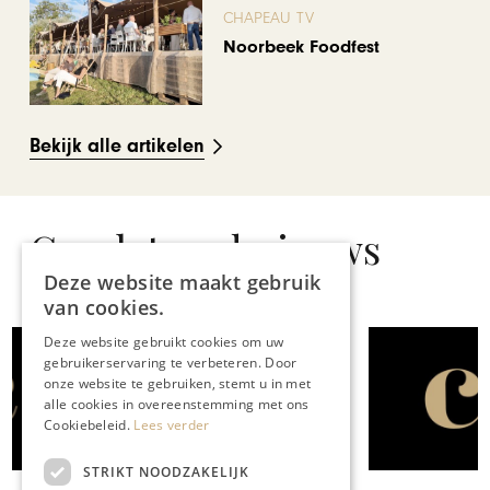
CHAPEAU TV
Noorbeek Foodfest
Bekijk alle artikelen
Gerelateerd nieuws
Deze website maakt gebruik
van cookies.
Deze website gebruikt cookies om uw
GASTRONOMIE
gebruikerservaring te verbeteren. Door
onze website te gebruiken, stemt u in met
Designer Outlet Roermond is
alle cookies in overeenstemming met ons
een paradijs voor iedereen
Cookiebeleid.
Lees verder
die graag een dagje shopt
STRIKT NOODZAKELIJK