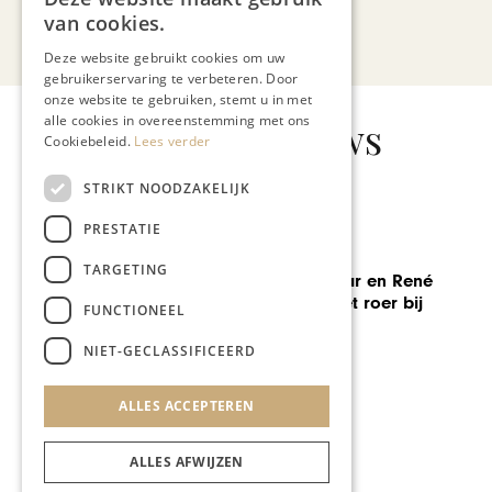
van cookies.
Bekijk alle artikelen
Deze website gebruikt cookies om uw
gebruikerservaring te verbeteren. Door
onze website te gebruiken, stemt u in met
alle cookies in overeenstemming met ons
Gerelateerd nieuws
Cookiebeleid.
Lees verder
STRIKT NOODZAKELIJK
PRESTATIE
GASTRONOMIE
TARGETING
George Taselaar en René
Persoon aan het roer bij
FUNCTIONEEL
Brandsøn
NIET-GECLASSIFICEERD
ALLES ACCEPTEREN
ALLES AFWIJZEN