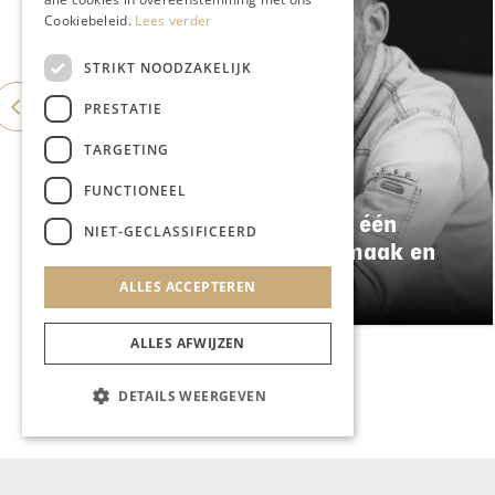
Cookiebeleid.
Lees verder
STRIKT NOODZAKELIJK
PRESTATIE
TARGETING
GASTRONOMIE
FUNCTIONEEL
Damianz stapt over naar één
NIET-GECLASSIFICEERD
menu: meer kwaliteit, smaak en
duurzaamheid
ALLES ACCEPTEREN
ALLES AFWIJZEN
DETAILS WEERGEVEN