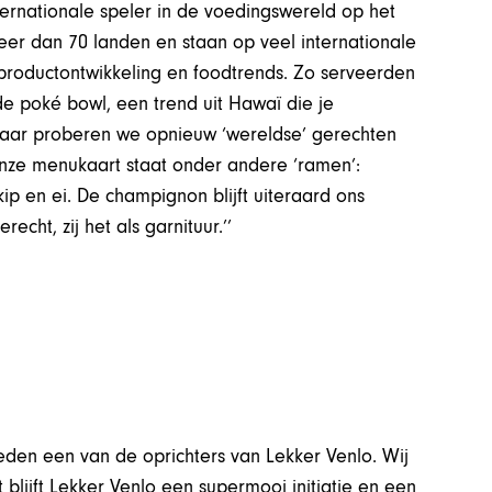
nternationale speler in de voedingswereld op het
er dan 70 landen en staan op veel internationale
 productontwikkeling en foodtrends. Zo serveerden
de poké bowl, een trend uit Hawaï die je
 jaar proberen we opnieuw ‘wereldse’ gerechten
onze menukaart staat onder andere ‘ramen’:
p en ei. De champignon blijft uiteraard ons
ht, zij het als garnituur.’’
eden een van de oprichters van Lekker Venlo. Wij
blijft Lekker Venlo een supermooi initiatie en een