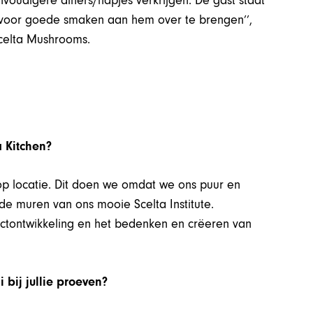
nvoudigere diners/hapjes verkrijgen. De gast staat
e voor goede smaken aan hem over te brengen’’,
Scelta Mushrooms.
a Kitchen?
g op locatie. Dit doen we omdat we ons puur en
e muren van ons mooie Scelta Institute.
ctontwikkeling en het bedenken en crëeren van
 bij jullie proeven?