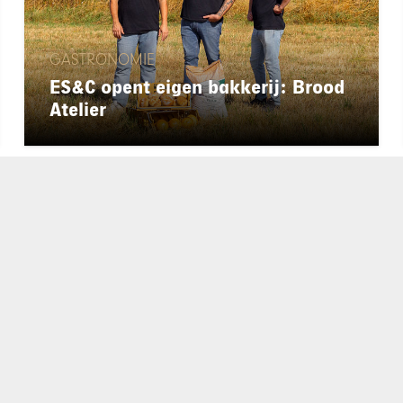
GASTRONOMIE
ES&C opent eigen bakkerij: Brood
Atelier
chapeau
E-mailadres*
nieuwsbrief