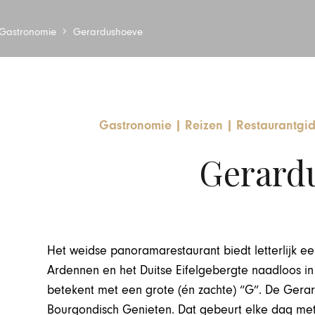
Gastronomie
Gerardushoeve
Gastronomie
|
Reizen
|
Restaurantgi
Gerard
Het weidse panoramarestaurant biedt letterlijk een
Ardennen en het Duitse Eifelgebergte naadloos in 
betekent met een grote (én zachte) “G”. De Gera
Bourgondisch Genieten. Dat gebeurt elke dag met 