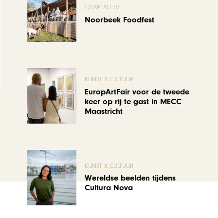
CHAPEAU TV
Noorbeek Foodfest
KUNST & CULTUUR
EuropArtFair voor de tweede
keer op rij te gast in MECC
Maastricht
KUNST & CULTUUR
Wereldse beelden tijdens
Cultura Nova