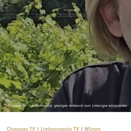
Chapeau TV
Limbourgeois: gevolgen lentevorst voor Limburgse wijngaarden
Chapeau TV
|
Limbourgeois TV
|
Wijnen