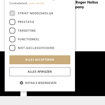
 Holtus
40-Jarig jublieum Gehlen
Cookiebeleid.
Lees verder
Zonwering – aflevering 3
STRIKT NOODZAKELIJK
PRESTATIE
TARGETING
FUNCTIONEEL
NIET-GECLASSIFICEERD
ALLES ACCEPTEREN
ALLES AFWIJZEN
DETAILS WEERGEVEN