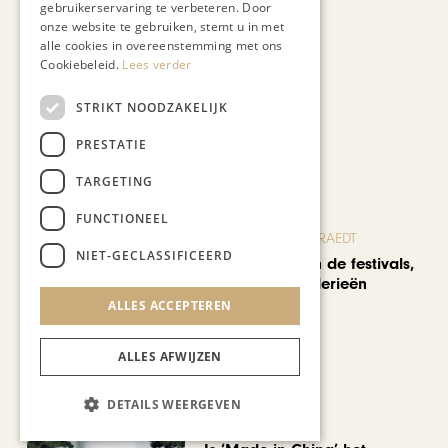
gebruikerservaring te verbeteren. Door
onze website te gebruiken, stemt u in met
alle cookies in overeenstemming met ons
Cookiebeleid.
Lees verder
STRIKT NOODZAKELIJK
PRESTATIE
Recent nieuws
TARGETING
FUNCTIONEEL
BLOG JO CORTENRAEDT
NIET-GECLASSIFICEERD
We verzuipen in de festivals,
feesten en braderieën
ALLES ACCEPTEREN
ALLES AFWIJZEN
DETAILS WEERGEVEN
AUTOMOTIVE