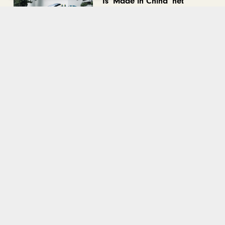
Is ‘Made in China’ het
nieuwe kwaliteitslabel?
CHAPEAU TV
Noorbeek Foodfest
Bekijk alle artikelen
Gerelateerd nieuws