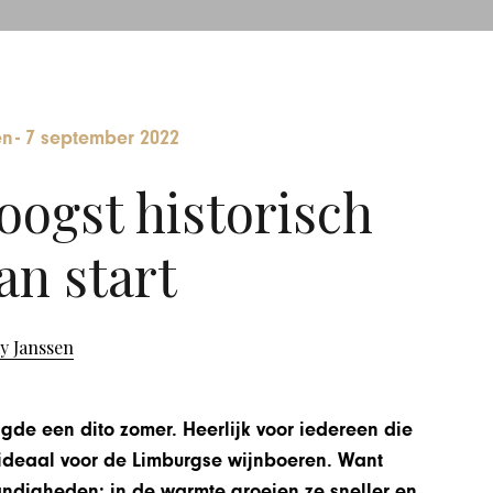
en
-
7 september 2022
ogst historisch
an start
y Janssen
gde een dito zomer. Heerlijk voor iedereen die
 ideaal voor de Limburgse wijnboeren. Want
andigheden: in de warmte groeien ze sneller en