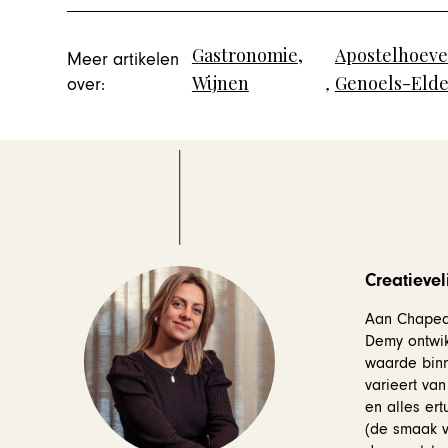
Gastronomie
,
Apostelhoeve
Meer artikelen
Wijnen
,
Genoels-Eld
over:
Creatievel
Aan Chapeau
Demy ontwik
waarde binn
varieert van
en alles ert
(de smaak v