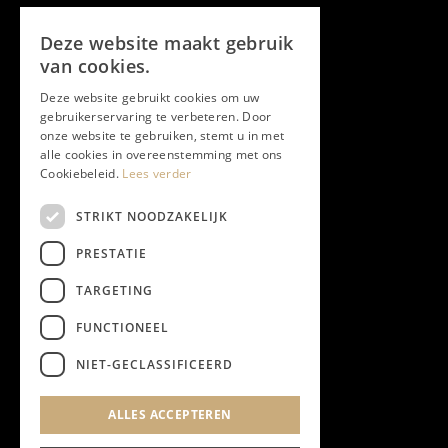
Volg ons
Deze website maakt gebruik
Facebook
van cookies.
Deze website gebruikt cookies om uw
Twitter
gebruikerservaring te verbeteren. Door
onze website te gebruiken, stemt u in met
Instagram
alle cookies in overeenstemming met ons
Cookiebeleid.
Lees verder
LinkedIn
STRIKT NOODZAKELIJK
PRESTATIE
YouTube
TARGETING
FUNCTIONEEL
NIEUWSBRIEF
NIET-GECLASSIFICEERD
Algemene Voorwaarden
ALLES ACCEPTEREN
Privacyverklaring