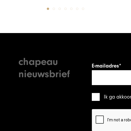
chapeau
E-mailadres*
nieuwsbrief
Ik ga akkoo