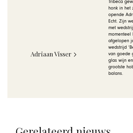
Tribeca gew
honk in het 
opende Adri
Echt. Zijn 
met wedstri
momenteel b
afgelopen 
wedstrijd ‘
Adriaan Visser
van goede g
glas wijn en
grootste ho
balans.
Gerelateerd nieuws