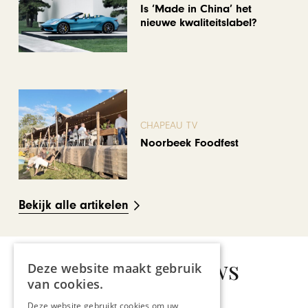
Is ‘Made in China’ het
nieuwe kwaliteitslabel?
CHAPEAU TV
Noorbeek Foodfest
Bekijk alle artikelen
Gerelateerd nieuws
Deze website maakt gebruik
van cookies.
Deze website gebruikt cookies om uw