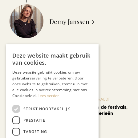
Demy Janssen
Deze website maakt gebruik
van cookies.
Recent nieuws
Deze website gebruikt cookies om uw
gebruikerservaring te verbeteren. Door
onze website te gebruiken, stemt u in met
alle cookies in overeenstemming met ons
Cookiebeleid.
Lees verder
BLOG JO CORTENRAEDT
We verzuipen in de festivals,
STRIKT NOODZAKELIJK
feesten en braderieën
PRESTATIE
TARGETING