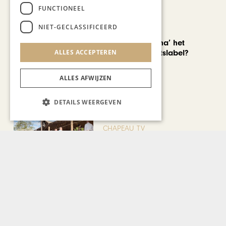
FUNCTIONEEL
NIET-GECLASSIFICEERD
AUTOMOTIVE
Is ‘Made in China’ het
ALLES ACCEPTEREN
nieuwe kwaliteitslabel?
ALLES AFWIJZEN
DETAILS WEERGEVEN
CHAPEAU TV
Noorbeek Foodfest
Bekijk alle artikelen