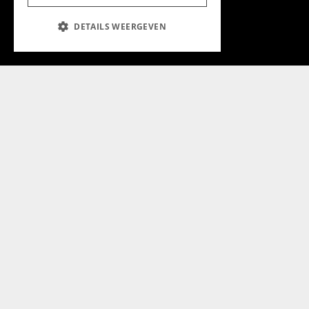
Aanmelden nieuwsbrief
DETAILS WEERGEVEN
Magazine
Adverteren
Algemeen
Algemene Voorwaarden
Privacyverklaring
Cookieverklaring
@2024 Chapeau Magazine