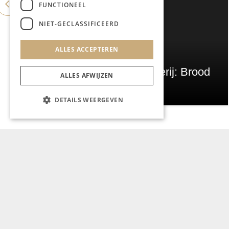
FUNCTIONEEL
NIET-GECLASSIFICEERD
ALLES ACCEPTEREN
GASTRONOMIE
ES&C opent eigen bakkerij: Brood
ALLES AFWIJZEN
Atelier
DETAILS WEERGEVEN