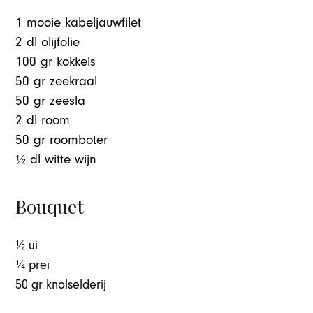
1 mooie kabeljauwfilet
2 dl olijfolie
100 gr kokkels
50 gr zeekraal
50 gr zeesla
2 dl room
50 gr roomboter
½ dl witte wijn
Bouquet
½ ui
¼ prei
50 gr knolselderij