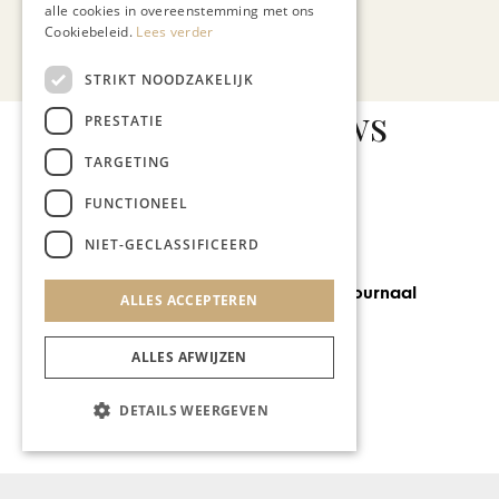
alle cookies in overeenstemming met ons
Bekijk alle artikelen
Cookiebeleid.
Lees verder
STRIKT NOODZAKELIJK
Gerelateerd nieuws
PRESTATIE
TARGETING
FUNCTIONEEL
NIET-GECLASSIFICEERD
GASTRONOMIE
Preuvenemint Journaal
ALLES ACCEPTEREN
ALLES AFWIJZEN
DETAILS WEERGEVEN