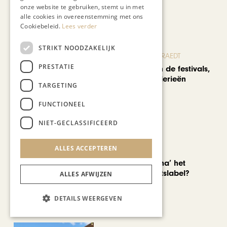
onze website te gebruiken, stemt u in met
Recent nieuws
alle cookies in overeenstemming met ons
Cookiebeleid.
Lees verder
STRIKT NOODZAKELIJK
BLOG JO CORTENRAEDT
PRESTATIE
We verzuipen in de festivals,
feesten en braderieën
TARGETING
FUNCTIONEEL
NIET-GECLASSIFICEERD
ALLES ACCEPTEREN
AUTOMOTIVE
Is ‘Made in China’ het
nieuwe kwaliteitslabel?
ALLES AFWIJZEN
DETAILS WEERGEVEN