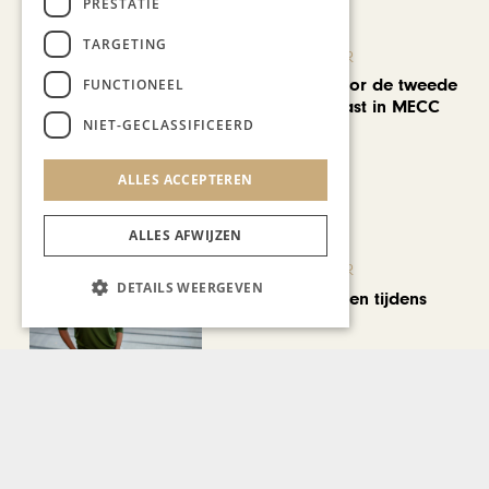
PRESTATIE
TARGETING
KUNST & CULTUUR
EuropArtFair voor de tweede
FUNCTIONEEL
keer op rij te gast in MECC
NIET-GECLASSIFICEERD
Maastricht
ALLES ACCEPTEREN
ALLES AFWIJZEN
KUNST & CULTUUR
DETAILS WEERGEVEN
Wereldse beelden tijdens
Cultura Nova
REIZEN