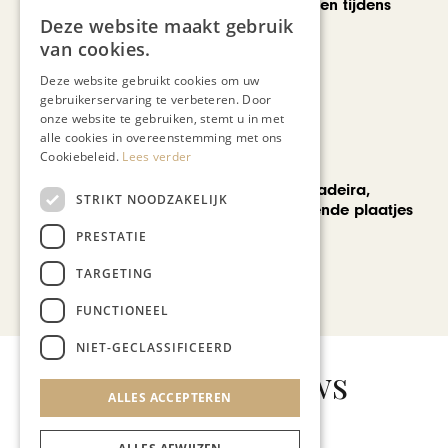
Wereldse beelden tijdens
Deze website maakt gebruik
Cultura Nova
van cookies.
Deze website gebruikt cookies om uw
gebruikerservaring te verbeteren. Door
onze website te gebruiken, stemt u in met
alle cookies in overeenstemming met ons
Cookiebeleid.
Lees verder
REIZEN
Een week op Madeira,
STRIKT NOODZAKELIJK
voorbij de bekende plaatjes
PRESTATIE
TARGETING
Bekijk alle artikelen
FUNCTIONEEL
NIET-GECLASSIFICEERD
Gerelateerd nieuws
ALLES ACCEPTEREN