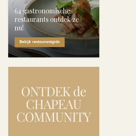
64 gastronomische
restaurants ontdek ze
nu!
Bekijk restaurantgids