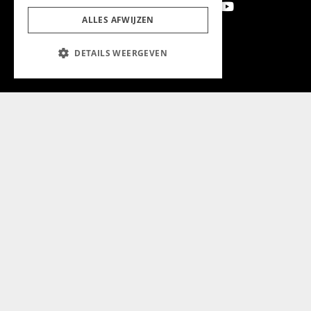
ALLES AFWIJZEN
Aanmelden nieuwsbrief
DETAILS WEERGEVEN
Magazine
Adverteren
Algemeen
Algemene Voorwaarden
Privacyverklaring
Cookieverklaring