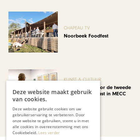
CHAPEAU TV
Noorbeek Foodfest
KUNST & CULTUUR
EuropArtFair voor de tweede
Deze website maakt gebruik
keer op rij te gast in MECC
van cookies.
Maastricht
Deze website gebruikt cookies om uw
gebruikerservaring te verbeteren. Door
onze website te gebruiken, stemt u in met
Bekijk alle artikelen
alle cookies in overeenstemming met ons
Cookiebeleid.
Lees verder