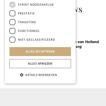
STRIKT NOODZAKELIJK
Gerelateerd nieuws
PRESTATIE
TARGETING
FUNCTIONEEL
AUTOMOTIVE
NIET-GECLASSIFICEERD
De gastronomie van Holland
Casino Valkenburg
ALLES ACCEPTEREN
ALLES AFWIJZEN
DETAILS WEERGEVEN