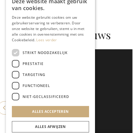
Deze website maakt gebruik
van cookies.
Deze website gebruikt cookies om uw
gebruikerservaring te verbeteren. Door
onze website te gebruiken, stemt u in met
Gerelateerd nieuws
alle cookies in overeenstemming met ons
Cookiebeleid.
Lees verder
STRIKT NOODZAKELIJK
PRESTATIE
TARGETING
FUNCTIONEEL
NIET-GECLASSIFICEERD
ALLES ACCEPTEREN
ALLES AFWIJZEN