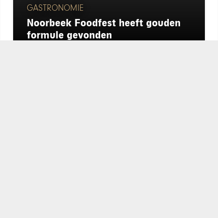
GASTRONOMIE
Noorbeek Foodfest heeft gouden
formule gevonden
chapeau
E-mailadres*
nieuwsbrief