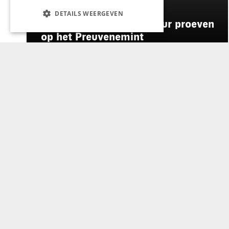
GASTRONOMIE
DETAILS WEERGEVEN
Enigma laat zijn signatuur proeven
op het Preuvenemint