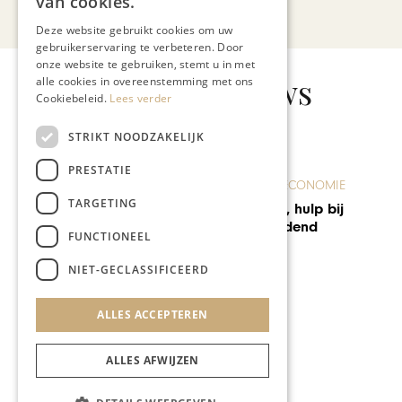
van cookies.
Bekijk alle artikelen
Deze website gebruikt cookies om uw
gebruikerservaring te verbeteren. Door
onze website te gebruiken, stemt u in met
Gerelateerd nieuws
alle cookies in overeenstemming met ons
Cookiebeleid.
Lees verder
STRIKT NOODZAKELIJK
PRESTATIE
ONDERNEMEN & ECONOMIE
TARGETING
Peeters Euregio, hulp bij
grensoverschrijdend
FUNCTIONEEL
ondernemen
NIET-GECLASSIFICEERD
ALLES ACCEPTEREN
ALLES AFWIJZEN