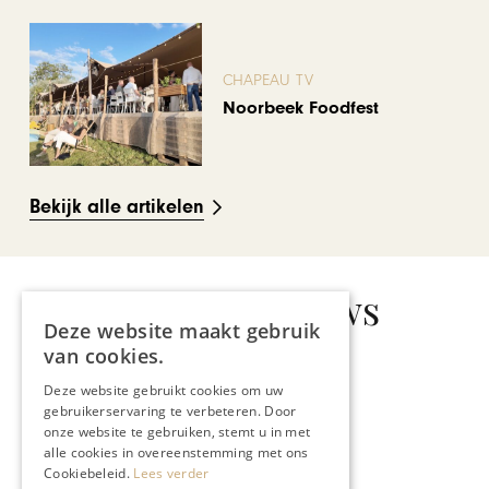
CHAPEAU TV
Noorbeek Foodfest
Bekijk alle artikelen
Gerelateerd nieuws
Deze website maakt gebruik
van cookies.
Deze website gebruikt cookies om uw
gebruikerservaring te verbeteren. Door
GASTRONOMIE
onze website te gebruiken, stemt u in met
Creatief met lokale
alle cookies in overeenstemming met ons
ingrediënten: FRUNK is
Cookiebeleid.
Lees verder