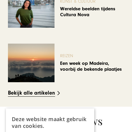
KUNST & CULTUUR
Wereldse beelden tijdens
Cultura Nova
REIZEN
Een week op Madeira,
voorbij de bekende plaatjes
Bekijk alle artikelen
Gerelateerd nieuws
Deze website maakt gebruik
van cookies.