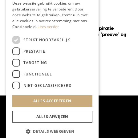
Deze website gebruikt cookies om uw
gebruikerservaring te verbeteren. Door
onze website te gebruiken, stemt u in met
GASTRONOMIE
alle cookies in overeenstemming met ons
Cookiebeleid.
Lees verder
iratie
Een unieke totaalbel
preuve’ bij
restaurant Mandalin
STRIKT NOODZAKELIJK
Maastricht
PRESTATIE
TARGETING
FUNCTIONEEL
NIET-GECLASSIFICEERD
ALLES ACCEPTEREN
ALLES AFWIJZEN
DETAILS WEERGEVEN