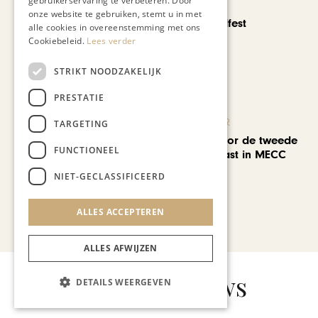
gebruikerservaring te verbeteren. Door
CHAPEAU TV
onze website te gebruiken, stemt u in met
Noorbeek Foodfest
alle cookies in overeenstemming met ons
Cookiebeleid.
Lees verder
STRIKT NOODZAKELIJK
PRESTATIE
KUNST & CULTUUR
TARGETING
EuropArtFair voor de tweede
FUNCTIONEEL
keer op rij te gast in MECC
Maastricht
NIET-GECLASSIFICEERD
ALLES ACCEPTEREN
Bekijk alle artikelen
ALLES AFWIJZEN
Gerelateerd nieuws
DETAILS WEERGEVEN