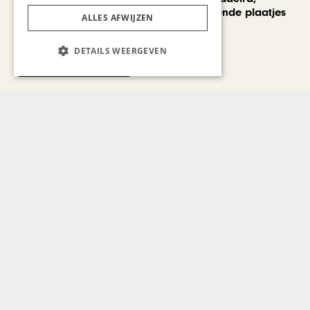
voorbij de bekende plaatjes
ALLES AFWIJZEN
DETAILS WEERGEVEN
Bekijk alle artikelen
Gerelateerd nieuws
ONDERNEMEN & ECONOMIE
Maastricht University /
Limburg Innovation
Challenge: VDL Nedcar