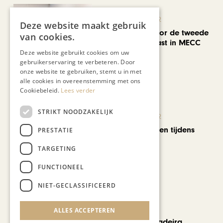
KUNST & CULTUUR
Deze website maakt gebruik
EuropArtFair voor de tweede
van cookies.
keer op rij te gast in MECC
Maastricht
Deze website gebruikt cookies om uw
gebruikerservaring te verbeteren. Door
onze website te gebruiken, stemt u in met
alle cookies in overeenstemming met ons
Cookiebeleid.
Lees verder
STRIKT NOODZAKELIJK
KUNST & CULTUUR
Wereldse beelden tijdens
PRESTATIE
Cultura Nova
TARGETING
FUNCTIONEEL
NIET-GECLASSIFICEERD
REIZEN
ALLES ACCEPTEREN
Een week op Madeira,