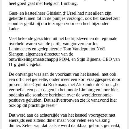
heel goed gaat met Belgisch Limburg.
Gast- en kasteelheer Ghislain d’Ursel had niet alleen zijn
geliefde tuinen tot in de puntjes verzorgd, ook het kasteel zelf
stond er gelikt bij om te zorgen voor een heel bijzonder
kader.
Veel bekende gezichten uit het bedrijfsleven en de regionale
overheid waren van de partij, van gouverneur Jos
Lantmeeters en gedeputeerde Tom Vandeput tot Noël
Slangen, algemeen directeur van de
ontwikkelingsmaatschappij POM, en Stijn Bijnens, CEO van
IT-gigant Cegeka.
De ontvangst was aan de voorkant van het kasteel, met ook
een officieel gedeelte, onder meer een kort vraaggesprek door
presentatrice Cynthia Reekmans met Alexander de Croo. „Ik
vertoef al een paar dagen in het mooie Limburg en hoor hier,
ondanks alle sombere berichten over de wereldeconomie,
positieve geluiden. Dat zelfvertrouwen zie ik vanavond hier
ook op dit prachtige feest.”
Dat werd aan de achterzijde van het kasteel voortgezet met
enerzijds een zittend diner maar voor velen een walking
dinner. Zeker van dat laatste werd dankbaar gebruik gemaakt,