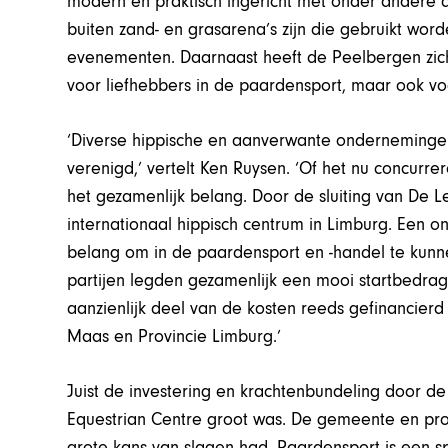
modern en praktisch ingericht met onder andere dr
buiten zand- en grasarena’s zijn die gebruikt wo
evenementen. Daarnaast heeft de Peelbergen zich
voor liefhebbers in de paardensport, maar ook vo
‘Diverse hippische en aanverwante onderneminge
verenigd,’ vertelt Ken Ruysen. ‘Of het nu concurre
het gezamenlijk belang. Door de sluiting van De L
internationaal hippisch centrum in Limburg. Een o
belang om in de paardensport en -handel te kunn
partijen legden gezamenlijk een mooi startbedrag
aanzienlijk deel van de kosten reeds gefinancier
Maas en Provincie Limburg.’
Juist de investering en krachtenbundeling door de
Equestrian Centre groot was. De gemeente en prov
grote kans van slagen had. Paardensport is een s