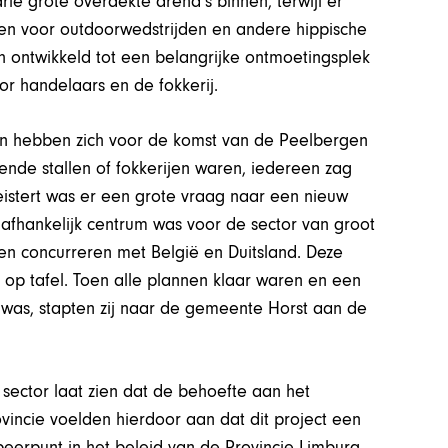
ie grote overdekte arena’s binnen, terwijl er
rden voor outdoorwedstrijden en andere hippische
 ontwikkeld tot een belangrijke ontmoetingsplek
or handelaars en de fokkerij.
n hebben zich voor de komst van de Peelbergen
rende stallen of fokkerijen waren, iedereen zag
eistert was er een grote vraag naar een nieuw
nafhankelijk centrum was voor de sector van groot
en concurreren met België en Duitsland. Deze
 op tafel. Toen alle plannen klaar waren en een
d was, stapten zij naar de gemeente Horst aan de
 sector laat zien dat de behoefte aan het
incie voelden hierdoor aan dat dit project een
peerpunt in het beleid van de Provincie Limburg