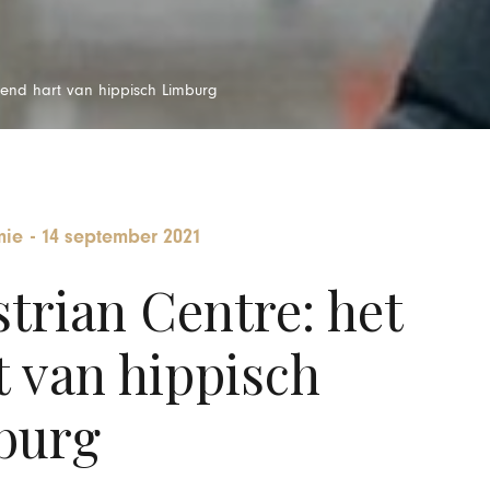
pend hart van hippisch Limburg
mie
-
14 september 2021
trian Centre: het
 van hippisch
burg