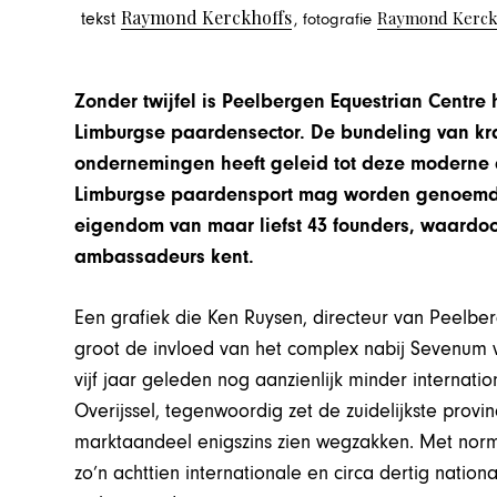
Raymond Kerckhoffs
Raymond Kerckh
tekst
, fotografie
Zonder twijfel is Peelbergen Equestrian Centre
Limburgse paardensector. De bundeling van kra
ondernemingen heeft geleid tot deze moderne
Limburgse paardensport mag worden genoemd. H
eigendom van maar liefst 43 founders, waardoo
ambassadeurs kent.
Een grafiek die Ken Ruysen, directeur van Peelber
groot de invloed van het complex nabij Sevenum 
vijf jaar geleden nog aanzienlijk minder interna
Overijssel, tegenwoordig zet de zuidelijkste provi
marktaandeel enigszins zien wegzakken. Met nor
zo’n achttien internationale en circa dertig nation