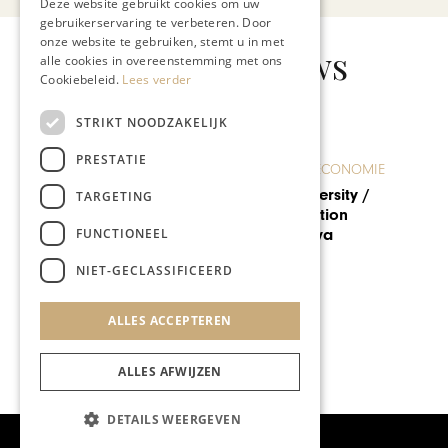
Deze website gebruikt cookies om uw
gebruikerservaring te verbeteren. Door
onze website te gebruiken, stemt u in met
Gerelateerd nieuws
alle cookies in overeenstemming met ons
Cookiebeleid.
Lees verder
STRIKT NOODZAKELIJK
PRESTATIE
ONDERNEMEN & ECONOMIE
TARGETING
Een op hol geslagen
slotmachine
FUNCTIONEEL
NIET-GECLASSIFICEERD
ALLES ACCEPTEREN
ALLES AFWIJZEN
DETAILS WEERGEVEN