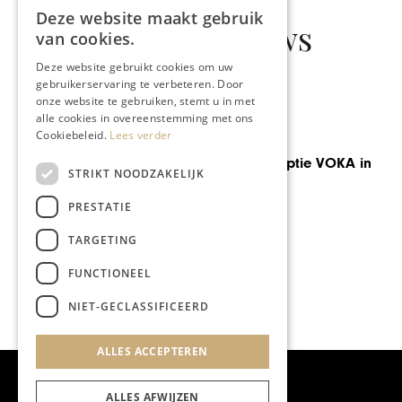
Deze website maakt gebruik
Gerelateerd nieuws
van cookies.
Deze website gebruikt cookies om uw
gebruikerservaring te verbeteren. Door
onze website te gebruiken, stemt u in met
alle cookies in overeenstemming met ons
Cookiebeleid.
Lees verder
ONDERNEMEN & ECONOMIE
Chahinda Ghossein tot
STRIKT NOODZAKELIJK
Topvrouw 2022 verkozen
PRESTATIE
TARGETING
FUNCTIONEEL
NIET-GECLASSIFICEERD
ALLES ACCEPTEREN
ALLES AFWIJZEN