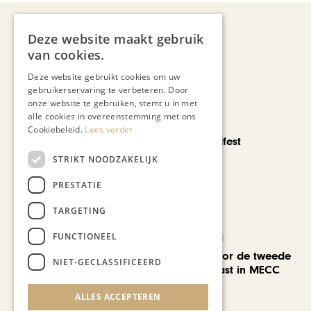
Deze website maakt gebruik
Recent nieuws
van cookies.
Deze website gebruikt cookies om uw
gebruikerservaring te verbeteren. Door
onze website te gebruiken, stemt u in met
alle cookies in overeenstemming met ons
CHAPEAU TV
Cookiebeleid.
Lees verder
Noorbeek Foodfest
STRIKT NOODZAKELIJK
PRESTATIE
TARGETING
FUNCTIONEEL
KUNST & CULTUUR
EuropArtFair voor de tweede
NIET-GECLASSIFICEERD
keer op rij te gast in MECC
Maastricht
ALLES ACCEPTEREN