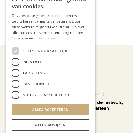
van cookies.
Meer artikelen over:
Deze website gebruikt cookies om uw
Wonen & Interieur
gebruikerservaring te verbeteren. Door
,
onze website te gebruiken, stemt u in met
alle cookies in overeenstemming met ons
Annebeth Nies
,
Jos Eliëns
Cookiebeleid.
Lees verder
STRIKT NOODZAKELIJK
PRESTATIE
Recent nieuws
TARGETING
FUNCTIONEEL
BLOG JO CORTENRAEDT
NIET-GECLASSIFICEERD
We verzuipen in de festivals,
feesten en braderieën
ALLES ACCEPTEREN
ALLES AFWIJZEN