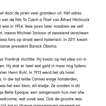
otel door de jaren veel grandeur uit. Hét adres
van de film To Catch a Thief van Alfred Hitchcock
 was in 1954. Vele jaren later maakten we zelf
nt, ineens Michael Jackson al zwaaiend verscheen
sa fans op straat werd hysterisch. In 2011 kwam
kaanse president Barack Obama.
r Frankrijk vluchtte. Hij kwam op het idee om in
. Hij stak er heel wat geld in maar nog tijdens
er Henri Ruhl. In 1913 werd het als hotel
. In die tijd telde Cannes enige honderden,
as het een klein, stil stadje. Ze vonden in dit
ugje Belle Epoque, een aangenaam huis met alle
n badruimte, wat uniek was. Ook de grootte was
tijd zijn er diverse aanpassingen geweest en