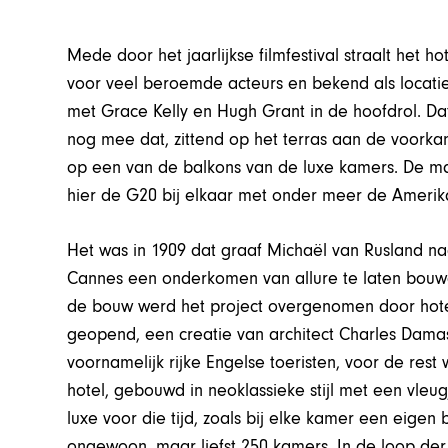
Mede door het jaarlijkse filmfestival straalt het h
voor veel beroemde acteurs en bekend als locatie 
met Grace Kelly en Hugh Grant in de hoofdrol. Dat
nog mee dat, zittend op het terras aan de voorka
op een van de balkons van de luxe kamers. De mas
hier de G20 bij elkaar met onder meer de Ameri
Het was in 1909 dat graaf Michaël van Rusland naa
Cannes een onderkomen van allure te laten bouwen
de bouw werd het project overgenomen door hoteli
geopend, een creatie van architect Charles Damas
voornamelijk rijke Engelse toeristen, voor de rest w
hotel, gebouwd in neoklassieke stijl met een vle
luxe voor die tijd, zoals bij elke kamer een eige
ongewoon, maar liefst 250 kamers. In de loop der 