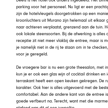
Deels is het hotel ook anders ingedeeld. Het binn
parking voor het personeel. Nu ligt er een prach
zijn de hotelvleugels doorgetrokken op een manier d
kroonluchters uit Murano zijn helemaal uit elkaar
naar achteren verplaatst, grenzend aan de tuin. He
ook lokale steensoorten. Bij de afwerking is alles 
receptie zit niet meer vlakbij de entree, maar is m
je namelijk niet in de rij te staan om in te checken
voor je geregeld.
De vroegere bar is nu een grote theesalon, met in 
kun je er ook een glas wijn of cocktail drinken en 
terraskant heeft een open keuken gekregen. De r
karakter. Ook hier is alles uitgevoerd met de best
comfortabel. Aan de andere kant van de entree i
goede verfbeurt na. Terecht, want met die marme
plafond was dit al een juweeltje.