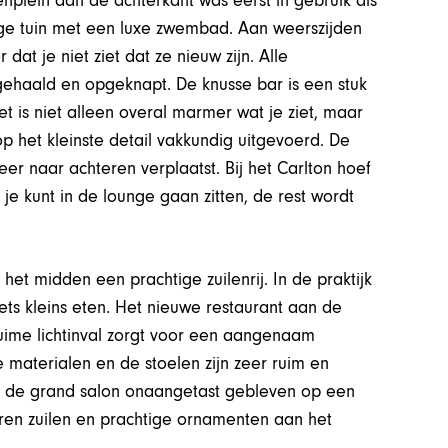
enplein aan de achterkant was eerst in gebruik als
tige tuin met een luxe zwembad. Aan weerszijden
at je niet ziet dat ze nieuw zijn. Alle
 gehaald en opgeknapt. De knusse bar is een stuk
t is niet alleen overal marmer wat je ziet, maar
op het kleinste detail vakkundig uitgevoerd. De
eer naar achteren verplaatst. Bij het Carlton hoef
, je kunt in de lounge gaan zitten, de rest wordt
het midden een prachtige zuilenrij. In de praktijk
iets kleins eten. Het nieuwe restaurant aan de
uime lichtinval zorgt voor een aangenaam
e materialen en de stoelen zijn zeer ruim en
s de grand salon onaangetast gebleven op een
ren zuilen en prachtige ornamenten aan het