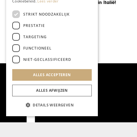
Cookiebeleid.
Lees verder
Ik ga trouwen.. in Italië!
STRIKT NOODZAKELIJK
PRESTATIE
TARGETING
FUNCTIONEEL
NIET-GECLASSIFICEERD
ALLES ACCEPTEREN
ALLES AFWIJZEN
DETAILS WEERGEVEN