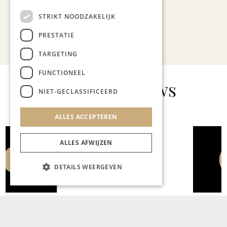
STRIKT NOODZAKELIJK
PRESTATIE
Bekijk alle artikelen
TARGETING
FUNCTIONEEL
Gerelateerd nieuws
NIET-GECLASSIFICEERD
ALLES ACCEPTEREN
ALLES AFWIJZEN
GASTRONOMIE
Hotel – Restaurant La
DETAILS WEERGEVEN
Colombe