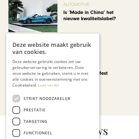
AUTOMOTIVE
Is ‘Made in China’ het
nieuwe kwaliteitslabel?
Deze website maakt gebruik
van cookies.
Deze website gebruikt cookies om uw
CHAPEAU TV
gebruikerservaring te verbeteren. Door
Noorbeek Foodfest
onze website te gebruiken, stemt u in met
alle cookies in overeenstemming met ons
Cookiebeleid.
Lees verder
STRIKT NOODZAKELIJK
Bekijk alle artikelen
PRESTATIE
TARGETING
Gerelateerd nieuws
FUNCTIONEEL