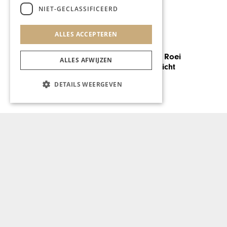
NIET-GECLASSIFICEERD
ALLES ACCEPTEREN
GASTRONOMIE
Eerste jaarlijkse Roei
ALLES AFWIJZEN
Regatta Maastricht
DETAILS WEERGEVEN