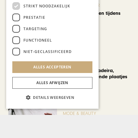
KUNST & CULTUUR
STRIKT NOODZAKELIJK
Wereldse beelden tijdens
PRESTATIE
Cultura Nova
TARGETING
FUNCTIONEEL
NIET-GECLASSIFICEERD
REIZEN
ALLES ACCEPTEREN
Een week op Madeira,
voorbij de bekende plaatjes
ALLES AFWIJZEN
DETAILS WEERGEVEN
MODE & BEAUTY
Een geurwandeling door de
Stokstraat: onze vier
favoriete uniseks geuren