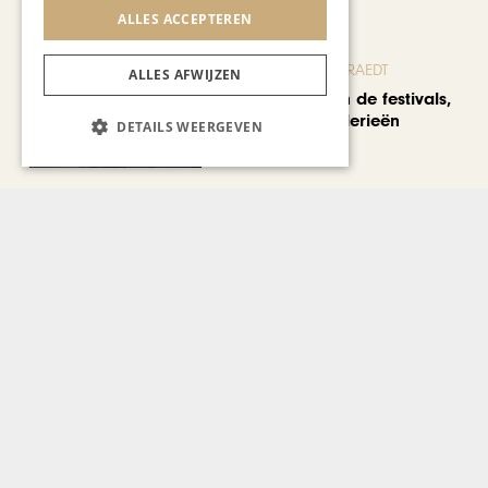
ALLES ACCEPTEREN
BLOG JO CORTENRAEDT
ALLES AFWIJZEN
We verzuipen in de festivals,
feesten en braderieën
DETAILS WEERGEVEN
AUTOMOTIVE
Is ‘Made in China’ het
nieuwe kwaliteitslabel?
Bekijk alle artikelen