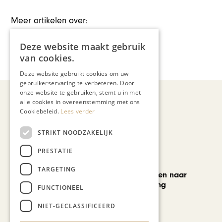
Meer artikelen over:
Ondernemen & Economie
Deze website maakt gebruik
,
van cookies.
GaiaZOO
,
Marcel Mourmans
,
Mora
Deze website gebruikt cookies om uw
gebruikerservaring te verbeteren. Door
onze website te gebruiken, stemt u in met
alle cookies in overeenstemming met ons
Cookiebeleid.
Lees verder
Recent nieuws
STRIKT NOODZAKELIJK
PRESTATIE
MODE & BEAUTY
TARGETING
Van koopjesjagen naar
curated shopping
FUNCTIONEEL
NIET-GECLASSIFICEERD