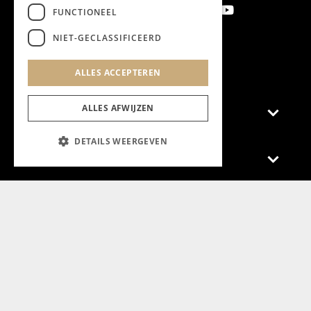
FUNCTIONEEL
NIET-GECLASSIFICEERD
Aanmelden nieuwsbrief
ALLES ACCEPTEREN
ALLES AFWIJZEN
Magazine
DETAILS WEERGEVEN
Adverteren
Algemeen
Algemene Voorwaarden
Privacyverklaring
Cookieverklaring