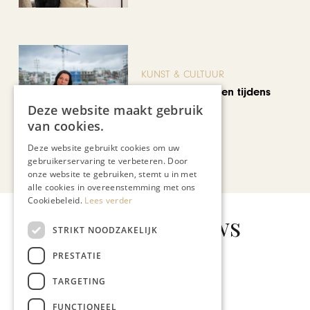
KUNST & CULTUUR
Wereldse beelden tijdens
Cultura Nova
Deze website maakt gebruik
van cookies.
Deze website gebruikt cookies om uw
Bekijk alle artikelen
gebruikerservaring te verbeteren. Door
onze website te gebruiken, stemt u in met
alle cookies in overeenstemming met ons
Cookiebeleid.
Lees verder
Gerelateerd nieuws
STRIKT NOODZAKELIJK
PRESTATIE
TARGETING
SOCIETY
FUNCTIONEEL