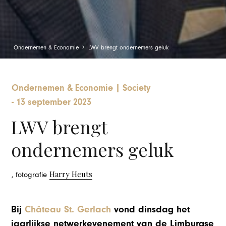
Ondernemen & Economie
LWV brengt ondernemers geluk
Ondernemen & Economie
|
Society
-
13 september 2023
LWV brengt
ondernemers geluk
Harry Heuts
, fotografie
Bij
Château St. Gerlach
vond dinsdag het
jaarlijkse netwerkevenement van de Limburgse