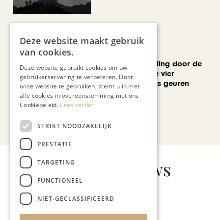
Deze website maakt gebruik
van cookies.
MODE & BEAUTY
Een geurwandeling door de
Deze website gebruikt cookies om uw
Stokstraat: onze vier
gebruikerservaring te verbeteren. Door
favoriete uniseks geuren
onze website te gebruiken, stemt u in met
voor de zomer
alle cookies in overeenstemming met ons
Cookiebeleid.
Lees verder
Bekijk alle artikelen
STRIKT NOODZAKELIJK
PRESTATIE
Gerelateerd nieuws
TARGETING
FUNCTIONEEL
NIET-GECLASSIFICEERD