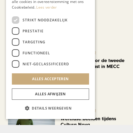
alle cookies in overeenstemming met ons
Cookiebeleid.
Lees verder
STRIKT NOODZAKELIJK
Recent nieuws
PRESTATIE
TARGETING
FUNCTIONEEL
KUNST & CULTUUR
EuropArtFair voor de tweede
NIET-GECLASSIFICEERD
keer op rij te gast in MECC
Maastricht
ALLES ACCEPTEREN
ALLES AFWIJZEN
DETAILS WEERGEVEN
KUNST & CULTUUR
Wereldse beelden tijdens
Cultura Nova