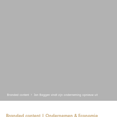
Branded content
Jan Baggen vindt zijn onderneming opnieuw uit
Branded content
|
Ondernemen & Economie