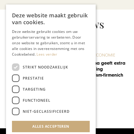
Deze website maakt gebruik
Gerelateerd nieuws
van cookies.
Deze website gebruikt cookies om uw
gebruikerservaring te verbeteren. Door
onze website te gebruiken, stemt u in met
alle cookies in overeenstemming met ons
Cookiebeleid.
Lees verder
ONDERNEMEN & ECONOMIE
Koningin Maxima geeft extra
STRIKT NOODZAKELIJK
glans aan opening
hoofdkantoor dsm-firmenich
PRESTATIE
TARGETING
FUNCTIONEEL
NIET-GECLASSIFICEERD
ALLES ACCEPTEREN