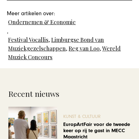
Meer artikelen over:
Ondernemen & Economie
,
Festival Vocallis
,
Limburgse Bond van
Muziekgezelschappen
,
Reg van Loo
,
Wereld
Muziek Concours
Recent nieuws
KUNST & CULTUUR
EuropArtFair voor de tweede
keer op rij te gast in MECC
Maastricht