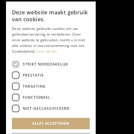
Volg ons
Deze website maakt gebruik
Facebook
van cookies.
Deze website gebruikt cookies om uw
Twitter
gebruikerservaring te verbeteren. Door
onze website te gebruiken, stemt u in met
Instagram
alle cookies in overeenstemming met ons
Cookiebeleid.
Lees verder
LinkedIn
STRIKT NOODZAKELIJK
PRESTATIE
YouTube
TARGETING
FUNCTIONEEL
NIEUWSBRIEF
NIET-GECLASSIFICEERD
Algemene Voorwaarden
ALLES ACCEPTEREN
Privacyverklaring