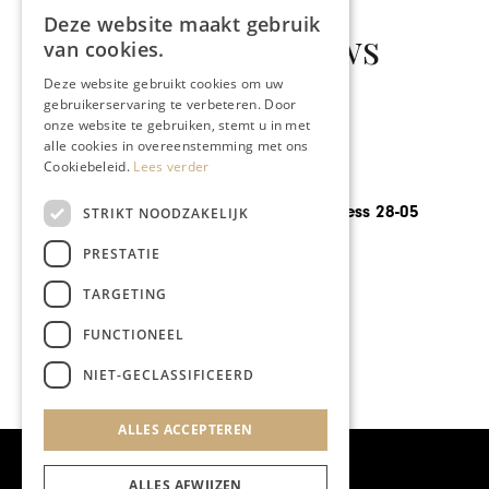
Deze website maakt gebruik
Gerelateerd nieuws
van cookies.
Deze website gebruikt cookies om uw
gebruikerservaring te verbeteren. Door
onze website te gebruiken, stemt u in met
alle cookies in overeenstemming met ons
Cookiebeleid.
Lees verder
GASTRONOMIE
Chapeau Business 28-05
STRIKT NOODZAKELIJK
PRESTATIE
TARGETING
FUNCTIONEEL
NIET-GECLASSIFICEERD
ALLES ACCEPTEREN
ALLES AFWIJZEN