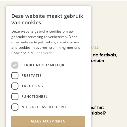
Deze website maakt gebruik
Recent nieuws
van cookies.
Deze website gebruikt cookies om uw
gebruikerservaring te verbeteren. Door
onze website te gebruiken, stemt u in met
alle cookies in overeenstemming met ons
BLOG JO CORTENRAEDT
Cookiebeleid.
Lees verder
We verzuipen in de festivals,
feesten en braderieën
STRIKT NOODZAKELIJK
PRESTATIE
TARGETING
FUNCTIONEEL
AUTOMOTIVE
NIET-GECLASSIFICEERD
Is ‘Made in China’ het
nieuwe kwaliteitslabel?
ALLES ACCEPTEREN