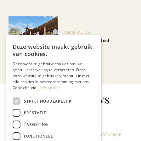
CHAPEAU TV
Noorbeek Foodfest
Deze website maakt gebruik
van cookies.
Deze website gebruikt cookies om uw
Bekijk alle artikelen
gebruikerservaring te verbeteren. Door
onze website te gebruiken, stemt u in met
alle cookies in overeenstemming met ons
Cookiebeleid.
Lees verder
Gerelateerd nieuws
STRIKT NOODZAKELIJK
PRESTATIE
TARGETING
FUNCTIONEEL
KUNST & CULTUUR