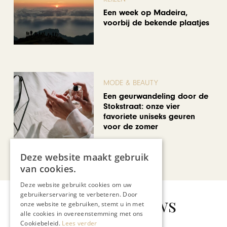
Een week op Madeira,
voorbij de bekende plaatjes
MODE & BEAUTY
Een geurwandeling door de
Stokstraat: onze vier
favoriete uniseks geuren
voor de zomer
Deze website maakt gebruik
Bekijk alle artikelen
van cookies.
Deze website gebruikt cookies om uw
gebruikerservaring te verbeteren. Door
Gerelateerd nieuws
onze website te gebruiken, stemt u in met
alle cookies in overeenstemming met ons
Cookiebeleid.
Lees verder